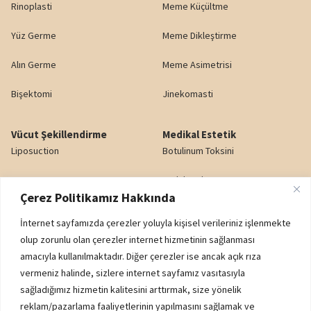
Rinoplasti
Meme Küçültme
Yüz Germe
Meme Dikleştirme
Alın Germe
Meme Asimetrisi
Bişektomi
Jinekomasti
Vücut Şekillendirme
Medikal Estetik
Liposuction
Botulinum Toksini
Karın Germe
Dudak Dolgusu
Çerez Politikamız Hakkında
Yağ Enjeksiyonu
Gözaltı Işık Dolgusu
İnternet sayfamızda çerezler yoluyla kişisel verileriniz işlenmekte
Popo Kaldırma (BBL)
Nazolabiyal Dolgu
olup zorunlu olan çerezler internet hizmetinin sağlanması
amacıyla kullanılmaktadır. Diğer çerezler ise ancak açık rıza
Genital Estetik
Yanak Dolgusu
vermeniz halinde, sizlere internet sayfamız vasıtasıyla
sağladığımız hizmetin kalitesini arttırmak, size yönelik
reklam/pazarlama faaliyetlerinin yapılmasını sağlamak ve
Kurumsal