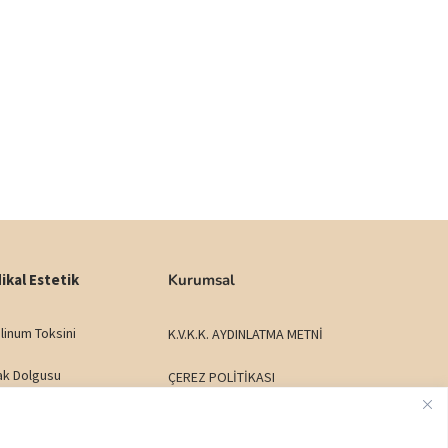
ikal Estetik
Kurumsal
linum Toksini
K.V.K.K. AYDINLATMA METNİ
ak Dolgusu
ÇEREZ POLİTİKASI
ltı Işık Dolgusu
İADE - DEĞİŞİM ŞARTLARI