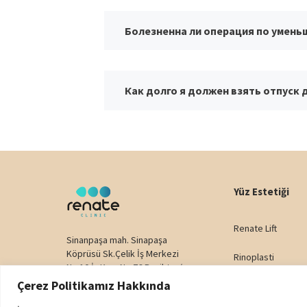
Болезненна ли операция по умень
Как долго я должен взять отпуск
Yüz Estetiği
Renate Lift
Sinanpaşa mah. Sinapaşa
Köprüsü Sk.Çelik İş Merkezi
Rinoplasti
No:10 İç Kapı No:76 Beşiktaş/
İstanbul
Çerez Politikamız Hakkında
Yüz Germe
Telefon:
+90 538 659 60 00