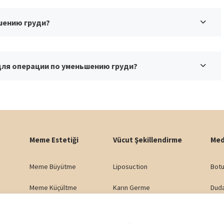
шению груди?
 для операции по уменьшению груди?
Meme Estetiği
Vücut Şekillendirme
Med
Meme Büyütme
Liposuction
Botu
Meme Küçültme
Karın Germe
Dud
Meme Dikleştirme
Yağ Enjeksiyonu
Göza