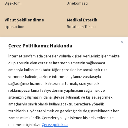
Bişektomi
Jinekomasti
Vücut Şekillendirme
Medikal Estetik
Liposuction
Botulinum Toksini
Karın Germe
Dudak Dolgusu
Çerez Politikamız Hakkında
Yağ Enjeksiyonu
Gözaltı Işık Dolgusu
İnternet sayfamızda çerezler yoluyla kişisel verileriniz işlenmekte
Popo Kaldırma (BBL)
Nazolabiyal Dolgu
olup zorunlu olan çerezler internet hizmetinin sağlanması
amacıyla kullanılmaktadır. Diğer çerezler ise ancak açık rıza
Genital Estetik
Yanak Dolgusu
vermeniz halinde, sizlere internet sayfamız vasıtasıyla
sağladığımız hizmetin kalitesini arttırmak, size yönelik
reklam/pazarlama faaliyetlerinin yapılmasını sağlamak ve
Kurumsal
sitemizin çalışmasını daha işlevsel kılınmak ve kişiselleştirmek
K.V.K.K. AYDINLATMA METNİ
amaçlarıyla sınırlı olarak kullanılacaktır. Çerezlere yönelik
ÇEREZ POLİTİKASI
tercihlerinizi yönetebilmek ve gerektiğinde değiştirebilmeniz her
zaman mümkündür. Çerezler yoluyla işlenen kişisel verilerinize
İADE - DEĞİŞİM ŞARTLARI
dair metin için bkz:
Çerez politikası