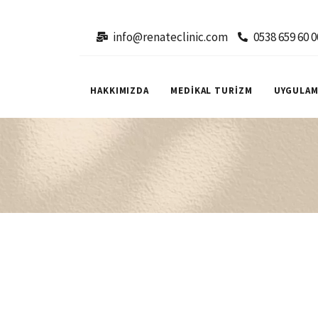
info@renateclinic.com
0538 659 60 0
HAKKIMIZDA
MEDİKAL TURİZM
UYGULAM
Vücut
Renate
yaptır