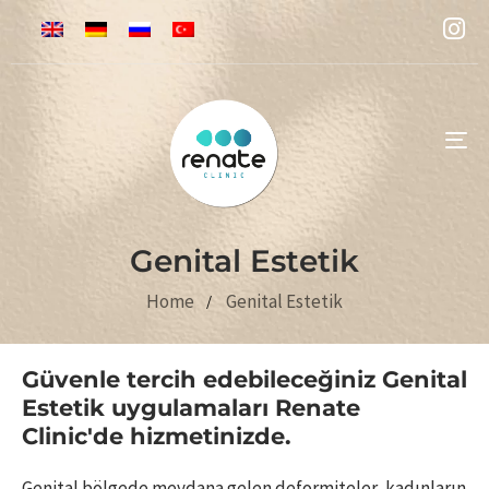
To
na
Genital Estetik
Home
Genital Estetik
Güvenle tercih edebileceğiniz Genital
Estetik uygulamaları Renate
Clinic'de hizmetinizde.
Genital bölgede meydana gelen deformiteler, kadınların