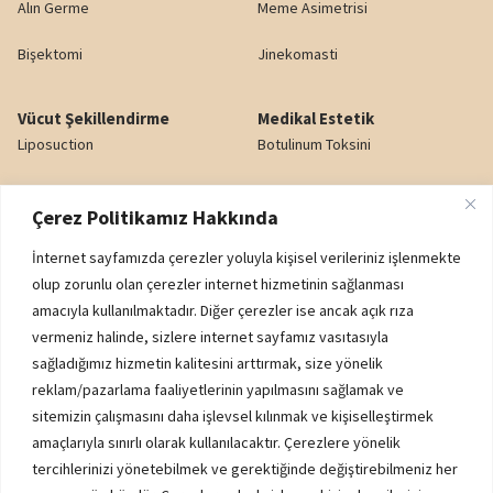
Alın Germe
Meme Asimetrisi
Bişektomi
Jinekomasti
Vücut Şekillendirme
Medikal Estetik
Liposuction
Botulinum Toksini
Karın Germe
Dudak Dolgusu
Çerez Politikamız Hakkında
Yağ Enjeksiyonu
Gözaltı Işık Dolgusu
İnternet sayfamızda çerezler yoluyla kişisel verileriniz işlenmekte
Popo Kaldırma (BBL)
Nazolabiyal Dolgu
olup zorunlu olan çerezler internet hizmetinin sağlanması
amacıyla kullanılmaktadır. Diğer çerezler ise ancak açık rıza
Genital Estetik
Yanak Dolgusu
vermeniz halinde, sizlere internet sayfamız vasıtasıyla
sağladığımız hizmetin kalitesini arttırmak, size yönelik
reklam/pazarlama faaliyetlerinin yapılmasını sağlamak ve
Kurumsal
sitemizin çalışmasını daha işlevsel kılınmak ve kişiselleştirmek
K.V.K.K. AYDINLATMA METNİ
amaçlarıyla sınırlı olarak kullanılacaktır. Çerezlere yönelik
ÇEREZ POLİTİKASI
tercihlerinizi yönetebilmek ve gerektiğinde değiştirebilmeniz her