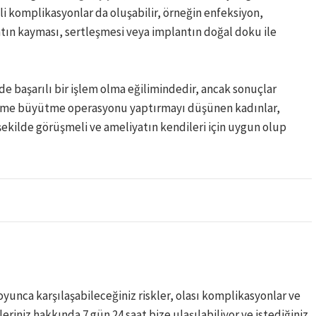
gili komplikasyonlar da oluşabilir, örneğin enfeksiyon,
tın kayması, sertleşmesi veya implantın doğal doku ile
aşarılı bir işlem olma eğilimindedir, ancak sonuçlar
 meme büyütme operasyonu yaptırmayı düşünen kadınlar,
 şekilde görüşmeli ve ameliyatın kendileri için uygun olup
unca karşılaşabileceğiniz riskler, olası komplikasyonlar ve
leriniz hakkında 7 gün 24 saat bize ulaşılabiliyor ve istediğiniz