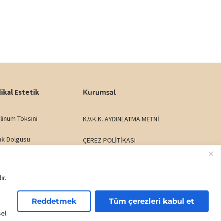
ikal Estetik
Kurumsal
linum Toksini
K.V.K.K. AYDINLATMA METNİ
ak Dolgusu
ÇEREZ POLİTİKASI
ltı Işık Dolgusu
İADE - DEĞİŞİM ŞARTLARI
ır.
labiyal Dolgu
HİZMET SÖZLEŞMESİ
Reddetmek
Tüm çerezleri kabul et
k Dolgusu
sel