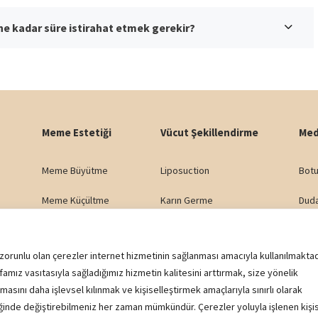
 kadar süre istirahat etmek gerekir?
Meme Estetiği
Vücut Şekillendirme
Med
Meme Büyütme
Liposuction
Botu
Meme Küçültme
Karın Germe
Dud
Meme Dikleştirme
Yağ Enjeksiyonu
Göza
 zorunlu olan çerezler internet hizmetinin sağlanması amacıyla kullanılmaktad
Meme Asimetrisi
Popo Kaldırma (BBL)
Nazo
famız vasıtasıyla sağladığımız hizmetin kalitesini arttırmak, size yönelik
asını daha işlevsel kılınmak ve kişiselleştirmek amaçlarıyla sınırlı olarak
Jinekomasti
Genital Estetik
Yana
tiğinde değiştirebilmeniz her zaman mümkündür. Çerezler yoluyla işlenen kişi