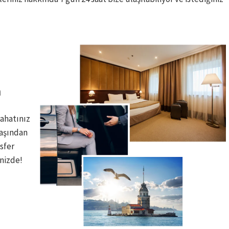
​
rahatınız
başından
sfer
izde! ​