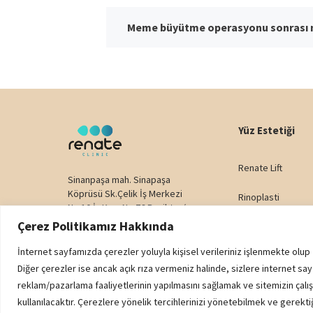
Meme büyütme operasyonu sonrası ne
Yüz Estetiği
Renate Lift
Sinanpaşa mah. Sinapaşa
Köprüsü Sk.Çelik İş Merkezi
Rinoplasti
No:10 İç Kapı No:76 Beşiktaş/
İstanbul
Çerez Politikamız Hakkında
Yüz Germe
Telefon:
+90 538 659 60 00
E-posta:
info@renateclinic.com
İnternet sayfamızda çerezler yoluyla kişisel verileriniz işlenmekte olup
Alın Germe
Diğer çerezler ise ancak açık rıza vermeniz halinde, sizlere internet say
reklam/pazarlama faaliyetlerinin yapılmasını sağlamak ve sitemizin çalışm
Bişektomi
kullanılacaktır. Çerezlere yönelik tercihlerinizi yönetebilmek ve gerek