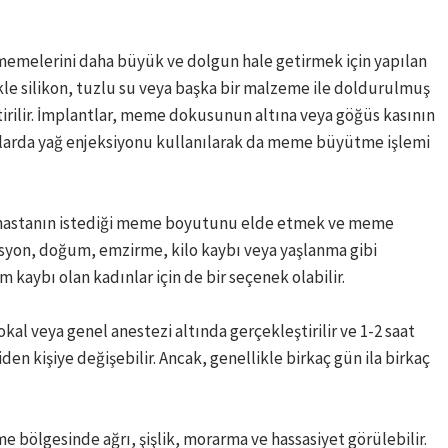
melerini daha büyük ve dolgun hale getirmek için yapılan
ikle silikon, tuzlu su veya başka bir malzeme ile doldurulmuş
ştirilir. İmplantlar, meme dokusunun altına veya göğüs kasının
rumlarda yağ enjeksiyonu kullanılarak da meme büyütme işlemi
 hastanın istediği meme boyutunu elde etmek ve meme
rasyon, doğum, emzirme, kilo kaybı veya yaşlanma gibi
kaybı olan kadınlar için de bir seçenek olabilir.
l veya genel anestezi altında gerçekleştirilir ve 1-2 saat
iden kişiye değişebilir. Ancak, genellikle birkaç gün ila birkaç
ölgesinde ağrı, şişlik, morarma ve hassasiyet görülebilir.