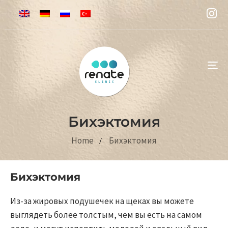
To
na
Бихэктомия
Home
Бихэктомия
Бихэктомия
Из-за жировых подушечек на щеках вы можете
выглядеть более толстым, чем вы есть на самом