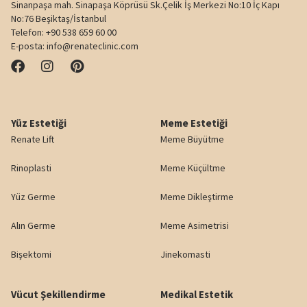
Sinanpaşa mah. Sinapaşa Köprüsü Sk.Çelik İş Merkezi No:10 İç Kapı
No:76 Beşiktaş/İstanbul
Telefon:
+90 538 659 60 00
E-posta:
info@renateclinic.com
Yüz Estetiği
Meme Estetiği
Renate Lift
Meme Büyütme
Rinoplasti
Meme Küçültme
Yüz Germe
Meme Dikleştirme
Alın Germe
Meme Asimetrisi
Bişektomi
Jinekomasti
Vücut Şekillendirme
Medikal Estetik