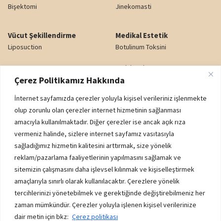
Bişektomi
Jinekomasti
Vücut Şekillendirme
Medikal Estetik
Liposuction
Botulinum Toksini
Karın Germe
Dudak Dolgusu
Çerez Politikamız Hakkında
Yağ Enjeksiyonu
Gözaltı Işık Dolgusu
İnternet sayfamızda çerezler yoluyla kişisel verileriniz işlenmekte
Popo Kaldırma (BBL)
Nazolabiyal Dolgu
olup zorunlu olan çerezler internet hizmetinin sağlanması
amacıyla kullanılmaktadır. Diğer çerezler ise ancak açık rıza
Genital Estetik
Yanak Dolgusu
vermeniz halinde, sizlere internet sayfamız vasıtasıyla
sağladığımız hizmetin kalitesini arttırmak, size yönelik
reklam/pazarlama faaliyetlerinin yapılmasını sağlamak ve
Kurumsal
sitemizin çalışmasını daha işlevsel kılınmak ve kişiselleştirmek
K.V.K.K. AYDINLATMA METNİ
amaçlarıyla sınırlı olarak kullanılacaktır. Çerezlere yönelik
ÇEREZ POLİTİKASI
tercihlerinizi yönetebilmek ve gerektiğinde değiştirebilmeniz her
zaman mümkündür. Çerezler yoluyla işlenen kişisel verilerinize
İADE - DEĞİŞİM ŞARTLARI
dair metin için bkz:
Çerez politikası