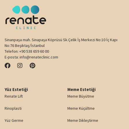
Sinanpaşa mah. Sinapaşa Köprüsü Sk.Çelik İş Merkezi No:10 İç Kapı
No:76 Beşiktaş/İstanbul
Telefon:
+90 538 659 60 00
E-posta:
info@renateclinic.com
Yüz Estetiği
Meme Estetiği
Renate Lift
Meme Büyütme
Rinoplasti
Meme Küçültme
Yüz Germe
Meme Dikleştirme