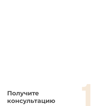
Почему именно Турция?
Турция ждет вас с ее благоприятными условиями и
надежными услугами в сфере здравоохранения.
Помимо растущих расходов на здравоохранение,
люди, желающие получить эффективные
медицинские услуги от опытных и успешных
врачей, предпочитают Турцию для получения
медицинских услуг, поскольку она предлагает
гораздо более доступные цены и множество
удобств, чем страна, в которой они живут.
1
Получите
консультацию