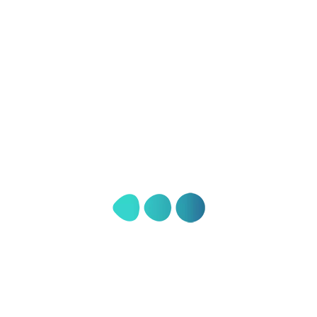
В клинике "Рената" все продумано и
предусмотрено для вашей безопасности и
комфорта. Мы будем сопровождать вас от начала и
до конца лечения. Наш VIP-трансфер и отели, с
которыми заключены контракты, к вашим услугам!