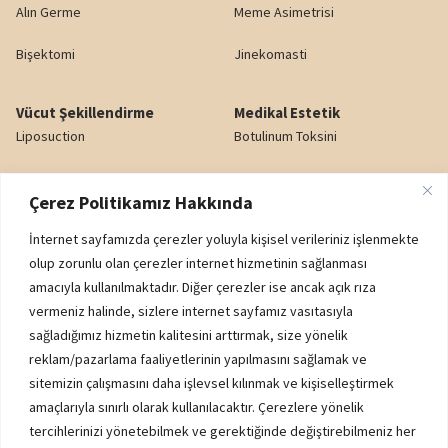
Alın Germe
Meme Asimetrisi
Bişektomi
Jinekomasti
Vücut Şekillendirme
Medikal Estetik
Liposuction
Botulinum Toksini
Karın Germe
Dudak Dolgusu
Çerez Politikamız Hakkında
Yağ Enjeksiyonu
Gözaltı Işık Dolgusu
İnternet sayfamızda çerezler yoluyla kişisel verileriniz işlenmekte
Popo Kaldırma (BBL)
Nazolabiyal Dolgu
olup zorunlu olan çerezler internet hizmetinin sağlanması
amacıyla kullanılmaktadır. Diğer çerezler ise ancak açık rıza
Genital Estetik
Yanak Dolgusu
vermeniz halinde, sizlere internet sayfamız vasıtasıyla
sağladığımız hizmetin kalitesini arttırmak, size yönelik
reklam/pazarlama faaliyetlerinin yapılmasını sağlamak ve
Kurumsal
sitemizin çalışmasını daha işlevsel kılınmak ve kişiselleştirmek
K.V.K.K. AYDINLATMA METNİ
amaçlarıyla sınırlı olarak kullanılacaktır. Çerezlere yönelik
ÇEREZ POLİTİKASI
tercihlerinizi yönetebilmek ve gerektiğinde değiştirebilmeniz her