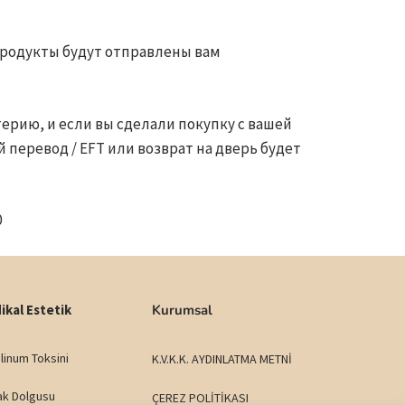
 продукты будут отправлены вам
терию, и если вы сделали покупку с вашей
й перевод / EFT или возврат на дверь будет
0
ikal Estetik
Kurumsal
linum Toksini
K.V.K.K. AYDINLATMA METNİ
ak Dolgusu
ÇEREZ POLİTİKASI