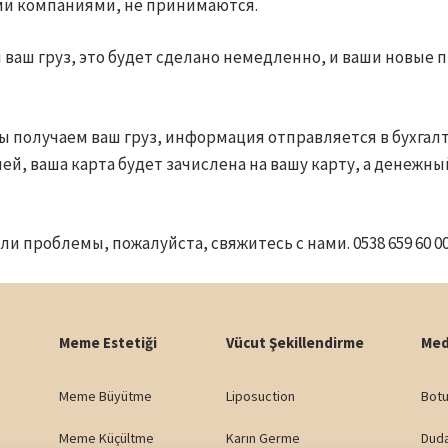
ми компаниями, не принимаются.
 ваш груз, это будет сделано немедленно, и ваши новые
мы получаем ваш груз, информация отправляется в бухгал
ей, ваша карта будет зачислена на вашу карту, а денежны
ли проблемы, пожалуйста, свяжитесь с нами. 0538 659 60 0
Meme Estetiği
Vücut Şekillendirme
Med
Meme Büyütme
Liposuction
Botu
Meme Küçültme
Karın Germe
Dud