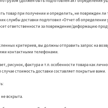
ого грузом (должен быть подготовлен акт определения у
ь товар при получении и определить, не поврежден ли 
дник службы доставки подготовил «Отчет об определении 
не несет ответственности за повреждение/деформацию про
исленных критериев, вы должны отправить запрос на воз
шими контактными телефонами.
ет, рисунок, фактура и т.п. особенности товара как лич
ом случае стоимость доставки составляет покрытые вами.
ь:
 не вскрыта.