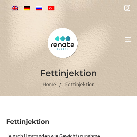
To
na
Fettinjektion
Home
Fettinjektion
Fettinjektion
Je nach Umständen wie Gewichtszunahme,