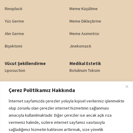
Rinoplasti
Meme Küçültme
Yüz Germe
Meme Dikleştirme
Alın Germe
Meme Asimetrisi
Bişektomi
Jinekomasti
Vücut Şekillendirme
Medikal Estetik
Liposuction
Botulinum Toksini
Karın Germe
Dudak Dolgusu
Çerez Politikamız Hakkında
Yağ Enjeksiyonu
Gözaltı Işık Dolgusu
İnternet sayfamızda çerezler yoluyla kişisel verileriniz işlenmekte
Popo Kaldırma (BBL)
Nazolabiyal Dolgu
olup zorunlu olan çerezler internet hizmetinin sağlanması
amacıyla kullanılmaktadır. Diğer çerezler ise ancak açık rıza
Genital Estetik
Yanak Dolgusu
vermeniz halinde, sizlere internet sayfamız vasıtasıyla
sağladığımız hizmetin kalitesini arttırmak, size yönelik