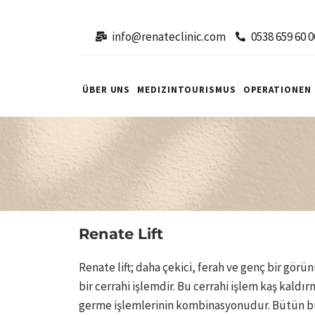
info@renateclinic.com
0538 659 60 0
ÜBER UNS
MEDIZINTOURISMUS
OPERATIONEN
Renate Lift
Renate lift; daha çekici, ferah ve genç bir gör
bir cerrahi işlemdir. Bu cerrahi işlem kaş kald
germe işlemlerinin kombinasyonudur. Bütün bu 