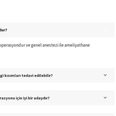
dur?
i operasyondur ve genel anestezi ile ameliyathane
i kısımları tedavi edilebilir?
syonu için iyi bir adaydır?