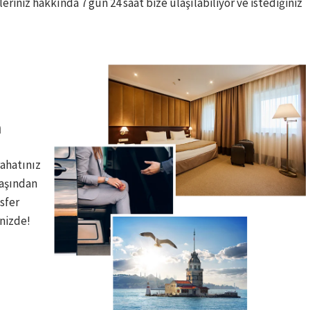
leriniz hakkında 7 gün 24 saat bize ulaşılabiliyor ve istediğiniz
​
rahatınız
başından
sfer
izde! ​