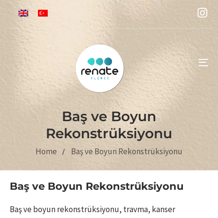
To
na
Baş ve Boyun
Rekonstrüksiyonu
Home
Baş ve Boyun Rekonstrüksiyonu
Baş ve Boyun Rekonstrüksiyonu
Baş ve boyun rekonstrüksiyonu, travma, kanser