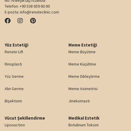
No:76 Beşiktaş/İstanbul
Telefon:
+90 538 659 60 00
E-posta:
info@renateclinic.com
Yüz Estetiği
Meme Estetiği
Renate Lift
Meme Büyütme
Rinoplasti
Meme Küçültme
Yüz Germe
Meme Dikleştirme
Alın Germe
Meme Asimetrisi
Bişektomi
Jinekomasti
Vücut Şekillendirme
Medikal Estetik
Liposuction
Botulinum Toksini