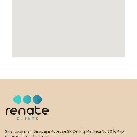
Sinanpaşa mah. Sinapaşa Köprüsü Sk.Çelik İş Merkezi No:10 İç Kapı