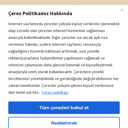
Karın Germe
Dudak Dolgusu
Çerez Politikamız Hakkında
Yağ Enjeksiyonu
Gözaltı Işık Dolgusu
İnternet sayfamızda çerezler yoluyla kişisel verileriniz işlenmekte
Popo Kaldırma (BBL)
Nazolabiyal Dolgu
olup zorunlu olan çerezler internet hizmetinin sağlanması
amacıyla kullanılmaktadır. Diğer çerezler ise ancak açık rıza
Genital Estetik
Yanak Dolgusu
vermeniz halinde, sizlere internet sayfamız vasıtasıyla
sağladığımız hizmetin kalitesini arttırmak, size yönelik
reklam/pazarlama faaliyetlerinin yapılmasını sağlamak ve
Kurumsal
sitemizin çalışmasını daha işlevsel kılınmak ve kişiselleştirmek
K.V.K.K. AYDINLATMA METNİ
amaçlarıyla sınırlı olarak kullanılacaktır. Çerezlere yönelik
ÇEREZ POLİTİKASI
tercihlerinizi yönetebilmek ve gerektiğinde değiştirebilmeniz her
zaman mümkündür. Çerezler yoluyla işlenen kişisel verilerinize
İADE - DEĞİŞİM ŞARTLARI
dair metin için bkz:
Çerez politikası
HİZMET SÖZLEŞMESİ
Tüm çerezleri kabul et
2023 © Renate Clinic. Tüm Hakları Saklıdır.
Reddetmek