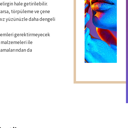
irgin hale getirilebilir.
 varsa, törpüleme ve çene
ınız yüzünüzle daha dengeli
şlemleri gerektirmeyecek
u malzemeleri ile
lamalarından da