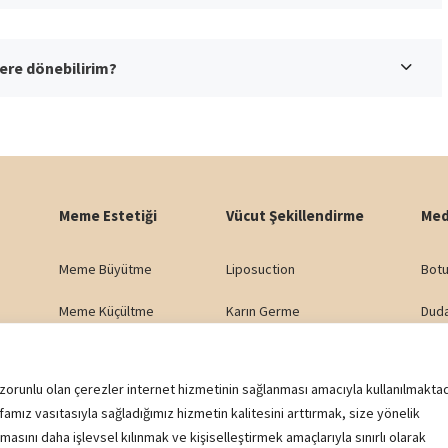
ere dönebilirim?
Meme Estetiği
Vücut Şekillendirme
Med
Meme Büyütme
Liposuction
Botu
Meme Küçültme
Karın Germe
Dud
Meme Dikleştirme
Yağ Enjeksiyonu
Göza
 zorunlu olan çerezler internet hizmetinin sağlanması amacıyla kullanılmaktad
Meme Asimetrisi
Popo Kaldırma (BBL)
Nazo
famız vasıtasıyla sağladığımız hizmetin kalitesini arttırmak, size yönelik
asını daha işlevsel kılınmak ve kişiselleştirmek amaçlarıyla sınırlı olarak
Jinekomasti
Genital Estetik
Yana