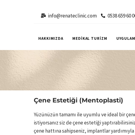
info@renateclinic.com
0538 659 60 0
HAKKIMIZDA
MEDİKAL TURİZM
UYGULAM
Çene Estetiği (Mentoplasti)
Yüzünüzün tamamı ile uyumlu ve ideal bir çen
istiyorsanız siz de çene estetiği yaptırabilirsin
çene hattına sahipseniz, implantlar yardımıyla