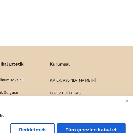
ikal Estetik
Kurumsal
linum Toksini
K.V.K.K. AYDINLATMA METNİ
ak Dolgusu
ÇEREZ POLİTİKASI
ltı Işık Dolgusu
İADE - DEĞİŞİM ŞARTLARI
ır.
labiyal Dolgu
HİZMET SÖZLEŞMESİ
Reddetmek
Tüm çerezleri kabul et
k Dolgusu