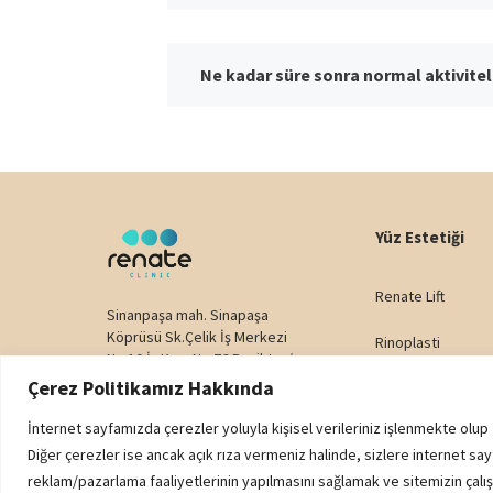
Ne kadar süre sonra normal aktivitel
Yüz Estetiği
Renate Lift
Sinanpaşa mah. Sinapaşa
Köprüsü Sk.Çelik İş Merkezi
Rinoplasti
No:10 İç Kapı No:76 Beşiktaş/
İstanbul
Çerez Politikamız Hakkında
Yüz Germe
Telefon:
+90 538 659 60 00
E-posta:
info@renateclinic.com
İnternet sayfamızda çerezler yoluyla kişisel verileriniz işlenmekte olup
Alın Germe
Diğer çerezler ise ancak açık rıza vermeniz halinde, sizlere internet say
reklam/pazarlama faaliyetlerinin yapılmasını sağlamak ve sitemizin çalışm
Bişektomi