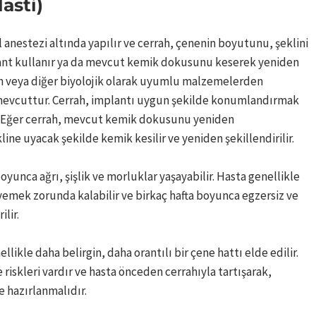
asti)
 anestezi altında yapılır ve cerrah, çenenin boyutunu, şeklini
ant kullanır ya da mevcut kemik dokusunu keserek yeniden
ilen veya diğer biyolojik olarak uyumlu malzemelerden
a mevcuttur. Cerrah, implantı uygun şekilde konumlandırmak
rir. Eğer cerrah, mevcut kemik dokusunu yeniden
line uyacak şekilde kemik kesilir ve yeniden şekillendirilir.
yunca ağrı, şişlik ve morluklar yaşayabilir. Hasta genellikle
emek zorunda kalabilir ve birkaç hafta boyunca egzersiz ve
ilir.
ikle daha belirgin, daha orantılı bir çene hattı elde edilir.
 riskleri vardır ve hasta önceden cerrahıyla tartışarak,
e hazırlanmalıdır.