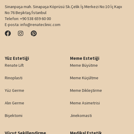
Sinanpaşa mah. Sinapaşa Köprüsü Sk.Çelik İş Merkezi No:10 İç Kapı
No:76 Beşiktaş/İstanbul
Telefon:
+90 538 659 60 00
E-posta:
info@renateclinic.com
Yüz Estetiği
Meme Estetiği
Renate Lift
Meme Büyütme
Rinoplasti
Meme Küçültme
Yüz Germe
Meme Dikleştirme
Alın Germe
Meme Asimetrisi
Bişektomi
Jinekomasti
Vücut Şekillendirme
Medikal Estetik