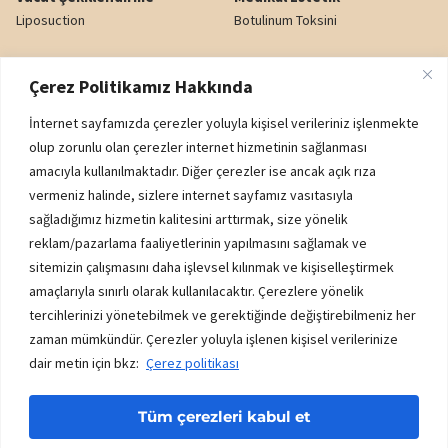
Liposuction
Botulinum Toksini
Karın Germe
Dudak Dolgusu
Çerez Politikamız Hakkında
Yağ Enjeksiyonu
Gözaltı Işık Dolgusu
İnternet sayfamızda çerezler yoluyla kişisel verileriniz işlenmekte
Popo Kaldırma (BBL)
Nazolabiyal Dolgu
olup zorunlu olan çerezler internet hizmetinin sağlanması
amacıyla kullanılmaktadır. Diğer çerezler ise ancak açık rıza
Genital Estetik
Yanak Dolgusu
vermeniz halinde, sizlere internet sayfamız vasıtasıyla
sağladığımız hizmetin kalitesini arttırmak, size yönelik
reklam/pazarlama faaliyetlerinin yapılmasını sağlamak ve
Kurumsal
sitemizin çalışmasını daha işlevsel kılınmak ve kişiselleştirmek
K.V.K.K. AYDINLATMA METNİ
amaçlarıyla sınırlı olarak kullanılacaktır. Çerezlere yönelik
ÇEREZ POLİTİKASI
tercihlerinizi yönetebilmek ve gerektiğinde değiştirebilmeniz her
zaman mümkündür. Çerezler yoluyla işlenen kişisel verilerinize
İADE - DEĞİŞİM ŞARTLARI
dair metin için bkz:
Çerez politikası
HİZMET SÖZLEŞMESİ
Tüm çerezleri kabul et