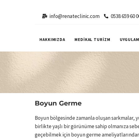
info@renateclinic.com
0538 659 60 0
HAKKIMIZDA
MEDİKAL TURİZM
UYGULAM
Boyun Germe
Boyun bölgesinde zamanla oluşan sarkmalar, yü
birlikte yaşlı bir görünüme sahip olmanıza se
geçebilmek için boyun germe ameliyatlarından 