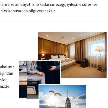
ızın size ameliyatın ne kadar süreceği, iyileşme süresi ve
nler konusunda bilgi verecektir.
​
rahatınız
başından
sfer
izde! ​