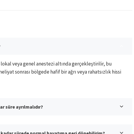
?
okal veya genel anestezi altında gerçekleştirilir, bu
liyat sonrası bölgede hafif bir ağrı veya rahatsızlık hissi
r süre ayrılmalıdır?
kadar sürede normal hayatıma geri dönebilirim?